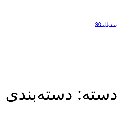
رفتن
به
محتوا
بت بال 90
دسته:
دسته‌بندی 