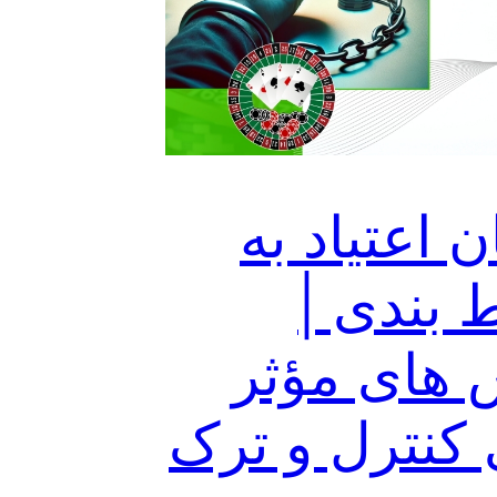
 اعتیاد به
بندی |
 های مؤثر
 کنترل و ترک