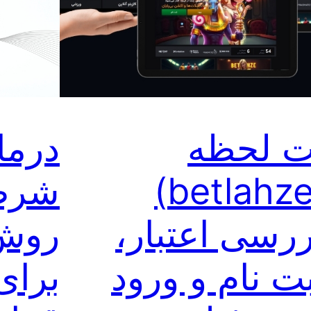
ت لحظه
درمان
(betlahze)
شرط 
ررسی اعتبار،
روش‌
ت‌ نام و ورود
برای