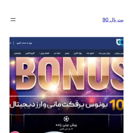
رفتن
به
بت بال 90
محتوا