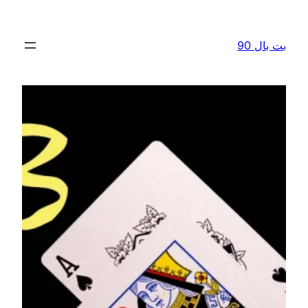
رفتن
به
بت بال 90
محتوا